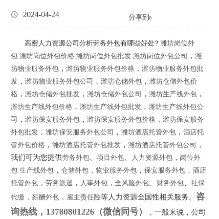
2024-04-24
分享到
0
高密人力资源公司分析劳务外包有哪些好处?
潍坊岗位外
，
包
潍坊岗位外包价格
潍坊
岗位外包批发
潍坊
岗位外包公司
潍
，
，
坊物业服务外包
潍坊物业服务外包价格
潍坊物业服务外包批
，
，
，
发
潍坊物业服务外包公司
潍坊仓储外包
潍坊仓储外包价
，
，
，
，
格
潍坊仓储外包批发
潍坊仓储外包公司
潍坊生产线外包
，
，
潍坊生产线外包价格
潍坊生产线外包批发
潍坊生产线外包公
，
，
，
司
潍坊保安服务外包
潍坊保安
服务外包价格
潍坊保安
服务
，
，
，
外包批发
潍坊保安
服务外包公司
潍坊酒店托管外包
酒店托
，
，
，
管外包价格
潍坊
酒店托管外包批发
潍坊
酒店托管外包公司
我们可为您提供
、
、
，
劳务外包
项目外包
人力资源外包
岗位外
，
，
，
，
包
生产线外包
仓储外包
物业服务外包
保安服务外包
酒店
，
，
，
、
、
托管外包
劳务派遣
人事外包
全风险外包
财务外包
社保
咨
，
，
等人力资源全国性相关服务。
代缴
薪酬外包
雇主责任险
询热线，13780801226（微信同号）
，
一般来说，公司