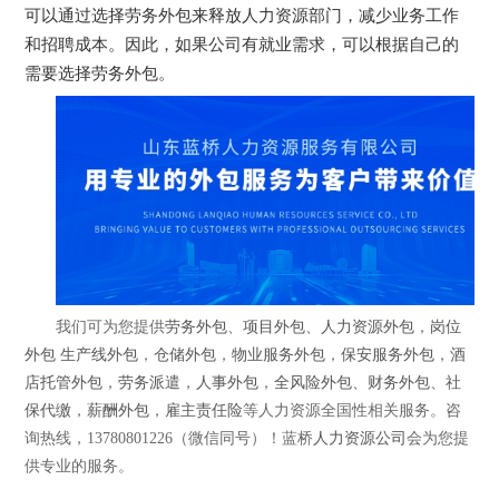
可以通过选择劳务外包来释放人力资源部门，减少业务工作
和招聘成本。因此，如果公司有就业需求，可以根据自己的
需要选择劳务外包。
我们可为您提供
劳务外包
、
项目外包
、
人力资源外包
，
岗位
外包
生产线外包
，
仓储外包
，
物业服务外包
，
保安服务外包
，
酒
店托管外包
，
劳务派遣
，
人事外包
，
全风险外包
、
财务外包
、
社
保代缴
，
薪酬外包
，
雇主责任险
等人力资源全国性相关服务。咨
询热线，13780801226（微信同号）！蓝桥
人力资源公司
会为您提
供专业的服务。