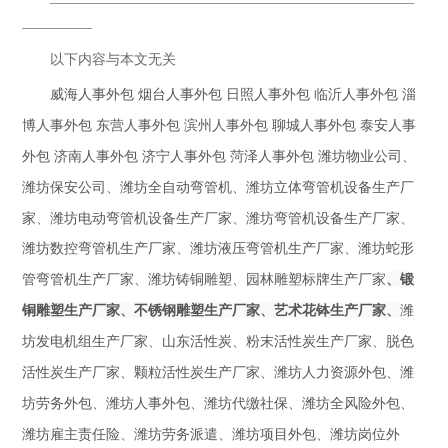
——————————————————————————
—————
以下内容与本文无关
威海人事外包
烟台
人事外包
日照
人事外包
临沂
人事外包
淄
博
人事外包
东营
人事外包
滨州
人事外包
聊城
人事外包
泰安
人事
外包
济南
人事外包
济宁
人事外包
菏泽
人事外包
潍坊物业公司
、
潍坊保安公司
、
潍坊全自动弯管机
、
潍坊立体弯管机设备生产厂
家
、
潍坊电动弯管机设备生产厂家
、
潍坊弯管机设备生产厂家
、
潍坊数控弯管机生产厂家
、
潍坊液压弯管机生产厂家
、
潍坊蛇形
潍坊铸铜雕塑
、
园林雕塑标牌生产厂家
、
管弯管机生产厂家
、
锻
、
、
、
潍
铜雕塑生产厂家
不锈钢雕塑生产厂家
艺术花钵生产厂家
坊发电机组生产厂家
、
山东活性炭
、
粉末活性炭生产厂家
、
脱色
活性炭生产厂家
、
颗粒活性炭生产厂家
、
潍坊人力资源外包
、
潍
坊劳务外包
、
潍坊人事外包
、
潍坊代缴社保
、
潍坊全风险外包
、
潍坊雇主责任险
、
潍坊劳务派遣
、
潍坊项目外包
、
潍坊岗位外