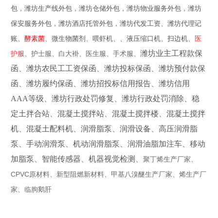
包
，
潍坊生产线外包
，
潍坊仓储外包
，
潍坊物业服务外包
，
潍坊
保安服务外包
，
潍坊酒店托管外包
，
潍坊代发工资
、
潍坊代理记
账
、
酵素菌
、
医
、
微生物菌剂
、
喂虾机
、
、
液压缩口机
、
扫边机
潍坊业主工程款保
护服
、护士服、白大褂、医生服、手术服、
函
、
潍坊农民工工资保函
、
潍坊投标保函
、
潍坊预付款保
函
、
潍坊履约保函
、
潍坊招投标信用报告
、
潍坊信用
AAA等级
、
潍坊行政处罚修复
、
潍坊行政处罚消除
、
稳
定土拌合站
、
混凝土搅拌站
、
混凝土搅拌楼
、
混凝土搅拌
机
、
混凝土配料机
、
润滑脂泵
、
润滑设备
、
高压润滑脂
泵
、
手动润滑泵
、
机动润滑脂泵
、
润滑油脂加注车
、
移动
加脂泵
、
智能传感器
、
机器视觉检测
、
聚丁烯生产厂家、
CPVC原材料、新型阻燃新材料、甲基八溴醚生产厂家、
烯生产厂
家、临朐鹅肝